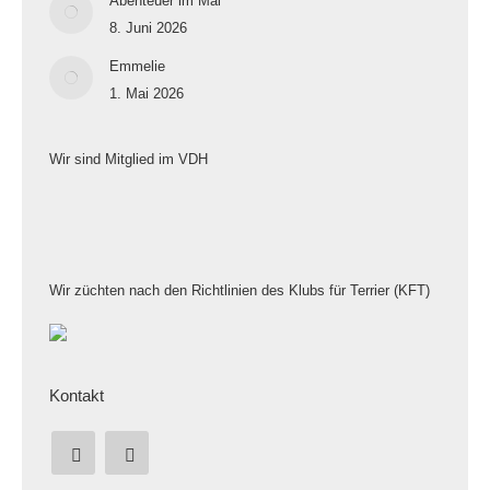
Abenteuer im Mai
8. Juni 2026
Emmelie
1. Mai 2026
Wir sind Mitglied im VDH
Wir züchten nach den Richtlinien des Klubs für Terrier (KFT)
Kontakt
Finden Sie uns auf:
YouTube
E-