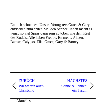
Endlich schneit es! Unsere Youngsters Grace & Gary
entdecken zum ersten Mal den Schnee. Ihnen macht es
genau so viel Spass darin rum zu toben wie dem Rest
des Rudels. Alle haben Freude: Emmelie, Aileen,
Bamse, Calypso, Ella, Grace, Gary & Barney.
Kommentarnavigation
ZURÜCK
NÄCHSTES
Wir warten auf’s
Sonne & Schnee:
Vorheriger
Nächster
Christkind
ein Traum
Beitrag:
Beitrag:
Aktuelles