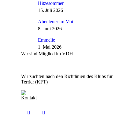
Hitzesommer
15. Juli 2026
Abenteuer im Mai
8. Juni 2026
Emmelie
1. Mai 2026
Wir sind Mitglied im VDH
Wir züchten nach den Richtlinien des Klubs für
Terrier (KFT)
Kontakt
Finden Sie uns auf:
YouTube
E-
page
Mail
opens
page